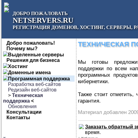
ДОБРО ПОЖАЛОВАТЬ
NETSERVERS.RU
РЕГИСТРАЦИЯ ДОМЕНОВ, ХОСТИНГ, СЕРВЕРЫ, Р
Добро пожаловать!
ТЕХНИЧЕСКАЯ 
Почему мы?
Выделенные серверы
Решения для бизнеса
Мы готовы предложи
Хостинг
поддержки по всем нап
Доменные имена
программных продукто
Программная поддержка
кибернетики.
Разработка веб-сайтов
Редизайн веб-сайтов
Также стоит отметить, 
>
Техническая
гарантия.
поддержка
<
Обновления
Материал добавлен 2009
Консультации
Контакты
Заказать обратный з
время.