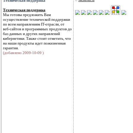
Техническая поддержка
©
NetServers.ru
Техническая поддержка
Мы готовы предложить Вам
осуществление технической поддержки
по всем направлениям IT-отрасли, от
веб-сайтов и программных продуктов до
баз данных и других направлений
кибернетики. Также стоит отметить, что
на наши продукты идет пожизненная
гарантия.
(добавлено 2009-10-09 )